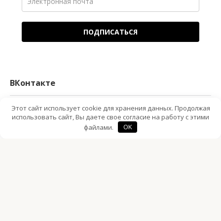
ПОДПИСАТЬСЯ
ВКонтакте
Этот сайт использует cookie для хранения данных. Продолжая
использовать сайт, Вы даете свое согласие на работу с этими
файлами.
OK
© 2019–2025
Сельский учитель
Вся информация на сайте предоставлена в ознакомительных и
познавательных целях. За применение этой информации
администрация сайта ответственности не несет. Перепечатка
материалов сайта запрещена.