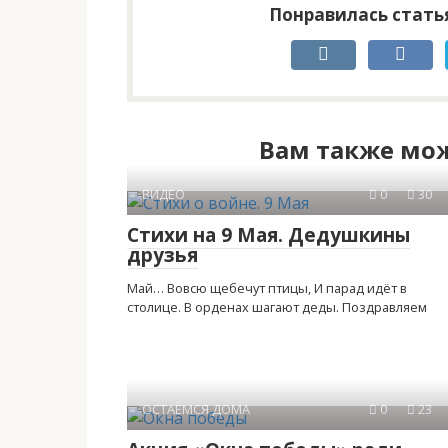
Понравилась статья
Вам также мож
ВИДЕО
0
30
Стихи на 9 Мая. Дедушкины
друзья
Май… Вовсю щебечут птицы, И парад идёт в
столице. В орденах шагают деды. Поздравляем
ОСТАЁМСЯ ДОМА
0
23